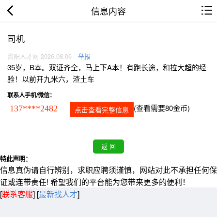
信息内容
司机
资阳人才网 2026.08.06
举报
35岁，B本。双证齐全，马上下A本！有跑长途，和拉大超的经
验！以前开九米六，渣土车
联系人手机/微信：
(查看需要80金币)
137****2482
点击查看完整信息
特此声明：
信息真伪请自行辨别，求职应聘须谨慎，网站对此不承担任何保
证或连带责任! 希望我们的平台能为您带来更多的便利！
[
联系客服
]
[
最新找人才
]