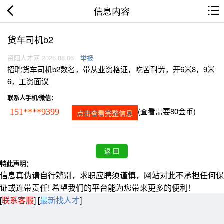
信息内容
货车司机b2
资阳人才网 2026.08.06
举报
招聘货车司机b2数名，带从业资格证，吃苦耐劳，开6米8，9米
6，工资面议
联系人手机/微信：
(查看需要80金币)
151****9399
点击查看完整信息
特此声明：
信息真伪请自行辨别，求职应聘须谨慎，网站对此不承担任何保
证或连带责任! 希望我们的平台能为您带来更多的便利！
[
联系客服
]
[
最新找人才
]